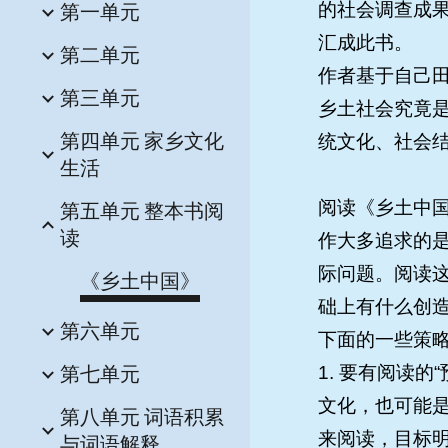
第一单元
的社会调查成果
汇成此书。
第二单元
作者基于自己
第三单元
乡土社会究竟
第四单元 家乡文化
统文化、社会
生活
阅读《乡土中
第五单元 整本书阅
读
作大多追求的
际问题。阅读
《乡土中国》
础上有什么创
第六单元
下面的一些策
第七单元
1. 要有阅读
文化，也可能
第八单元 词语积累
来阅读，目标
与词语解释