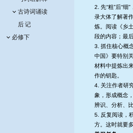
2. 先“粗”后
古诗词诵读
录大体了解著作
后 记
炼。阅读《乡
必修下
段的内容；最
3. 抓住核心
中国》要特别关
材料中提炼出
作的钥匙。
4. 关注作者
象，形成概念
辨识、分析、
5. 反复阅读
方。这时就要