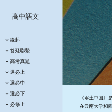
Sk
高中語文
緣起
答疑聯繫
高考真題
選必上
選必中
選必下
《乡土中国》是
必修上
在云南大学和西