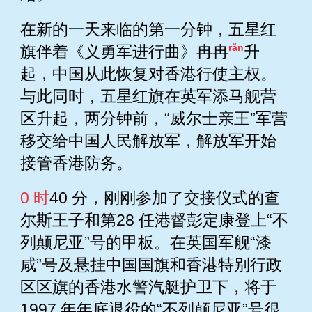
在新的一天来临的第一分钟，五星红
rǎn
旗伴着《义勇军进行曲》冉冉
升
起，中国从此恢复对香港行使主权。
与此同时，五星红旗在英军添马舰营
区升起，两分钟前，“威尔士亲王”军营
移交给中国人民解放军，解放军开始
接管香港防务。
0 时
40 分，刚刚参加了交接仪式的查
尔斯王子和第28 任港督彭定康登上“不
列颠尼亚”号的甲板。在英国军舰“漆
咸”号及悬挂中国国旗和香港特别行政
区区旗的香港水警汽艇护卫下，将于
1997 年年底退役的“不列颠尼亚”号很