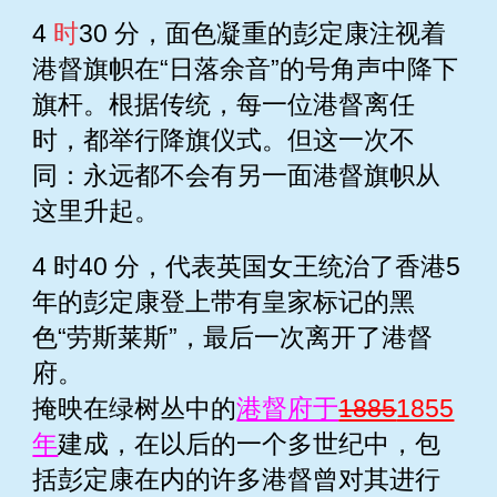
4
时
30 分，面色凝重的彭定康注视着
港督旗帜在“日落余音”的号角声中降下
旗杆。根据传统，每一位港督离任
时，都举行降旗仪式。但这一次不
同：永远都不会有另一面港督旗帜从
这里升起。
4 时40 分，代表英国女王统治了香港5
年的彭定康登上带有皇家标记的黑
色“劳斯莱斯”，最后一次离开了港督
府。
掩映在绿树丛中的
港督府于
1885
1855
年
建成，在以后的一个多世纪中，包
括彭定康在内的许多港督曾对其进行