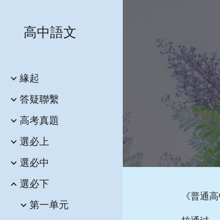
Sk
高中語文
緣起
答疑聯繫
高考真題
選必上
選必中
選必下
《普通高
第一单元