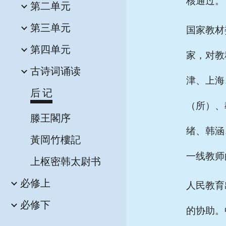
核通过。
第二单元
第三单元
国家教材
第四单元
家，对教
古诗词诵读
津、上海
后 记
（所）、
滕王閣序
绪、韩涵
黃岡竹樓記
一线教师
上枢密韩太尉书
必修上
人民教育
必修下
的协助。